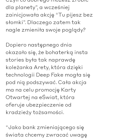
Czyli co dobrego możesz zrobić 
dla planety”, a wcześniej 
zainicjowała akcję “Tu pijesz bez 
słomki”. Dlaczego zatem tak 
nagle zmieniła swoje poglądy?
Dopiero następnego dnia 
okazało się, że bohaterką insta 
stories była tak naprawdę 
koleżanka Arety, która dzięki 
technologii Deep Fake mogła się 
pod nią podszywać. Cała akcja 
ma na celu promocję Karty 
Otwartej na eŚwiat, która 
oferuje ubezpieczenie od 
kradzieży tożsamości. 
“Jako bank zmieniającego się 
świata chcemy zwracać uwagę 