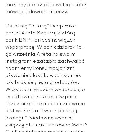
możemy pokazać dowolną osobę 
mówiącą dowolne rzeczy. 
Ostatnią “ofiarą” Deep Fake 
padła Areta Szpura, z którą 
bank BNP Paribas nawiązał 
współpracę. W poniedziałek 16-
go września Areta na swoim 
instagramie zaczęła zachwalać 
nadmierny konsumpcjonizm, 
używanie plastikowych słomek 
czy brak segregacji odpadów. 
Wszystkim widzom wydało się o 
tyle dziwne, że Areta Szpura 
przez niektóre media uznawana 
jest wręcz za “twarz polskiej 
ekologii”. Niedawno wydała 
książkę pt. “Jak uratować świat? 