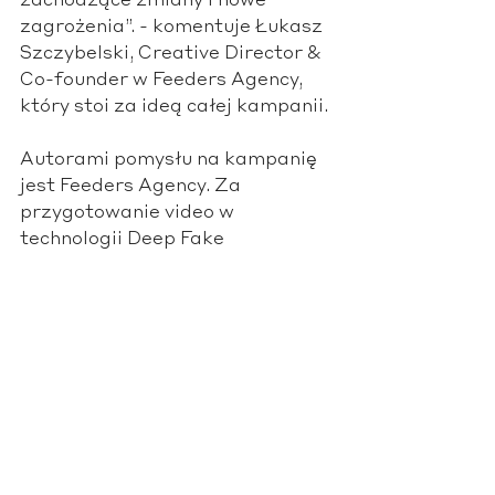
zachodzące zmiany i nowe 
zagrożenia”. - komentuje Łukasz 
Szczybelski, Creative Director & 
Co-founder w Feeders Agency, 
który stoi za ideą całej kampanii. 
Autorami pomysłu na kampanię 
jest Feeders Agency. Za 
przygotowanie video w 
technologii Deep Fake 
odpowiada White Kanga. 
Działania influencerskie 
nadzoruje Lettly. Karta Otwarta 
na eŚwiat dostępna jest w 
ofercie banku BNP Paribas.
https://video.wixstatic.com/video/bffc0
c_f514e95f06924ffba662ce3ca7b2c2b