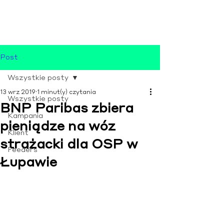
Post
Wszystkie posty
13 wrz 2019
1 minut(y) czytania
Wszystkie posty
BNP Paribas zbiera
Kampania
pieniądze na wóz
Klient
strażacki dla OSP w
Feeders
Łupawie