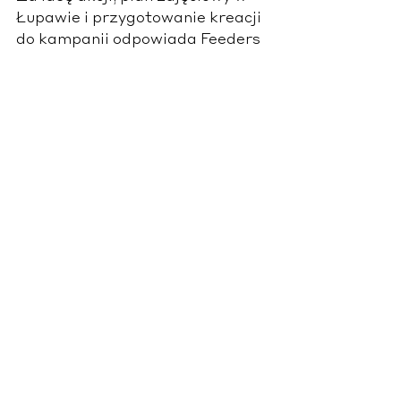
Łupawie i przygotowanie kreacji 
do kampanii odpowiada Feeders 
Agency.
Zobacz wszystkie
Ostatnie posty