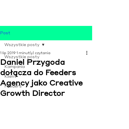
Post
Wszystkie posty
1 lip 2019
1 minut(y) czytania
Wszystkie posty
Daniel Przygoda
Kampania
dołącza do Feeders
Klient
Agency jako Creative
Feeders
Growth Director