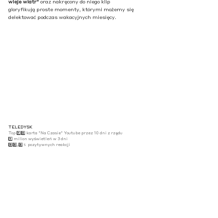
wieje wiatr”
oraz nakręcony do niego klip
gloryfikują proste momenty, którymi możemy się
delektować podczas wakacyjnych miesięcy.
TELEDYSK
Top
1️⃣0️⃣
karta "Na Czasie" Youtube przez 10 dni z rzędu
1️⃣
milion wyświetleń w 3 dni
9️⃣8️⃣,8️⃣﹪
pozytywnych reakcji