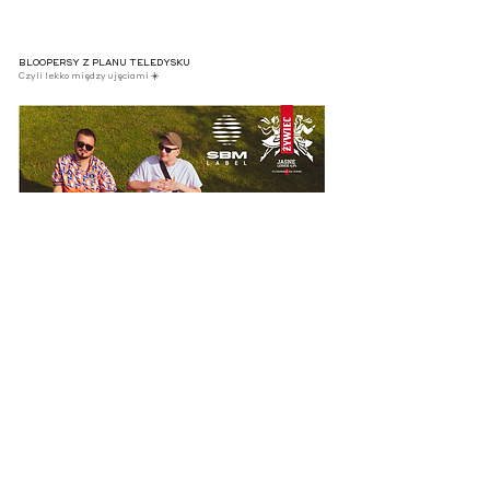
BLOOPERSY Z PLANU TELEDYSKU
Czyli lekko między ujęciami ☀️
KEY VISUAL