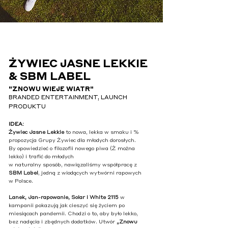
ŻYWIEC JASNE LEKKIE
& SBM LABEL
"ZNOWU WIEJE WIATR"
BRANDED ENTERTAINMENT, LAUNCH
PRODUKTU
IDEA:
Żywiec Jasne Lekkie
to nowa, lekka w smaku i %
propozycja Grupy Żywiec dla młodych dorosłych.
By opowiedzieć o filozofii nowego piwa (Ż można
lekko) i trafić do młodych
w naturalny sposób, nawiązaliśmy współpracę z
SBM Label
, jedną z wiodących wytwórni rapowych
w Polsce.
Lanek, Jan-rapowanie, Solar i White 2115
w
kampanii pokazują jak cieszyć się życiem po
miesiącach pandemii. Chodzi o to, aby było lekko,
bez nadęcia i zbędnych dodatków. Utwór
„Znowu