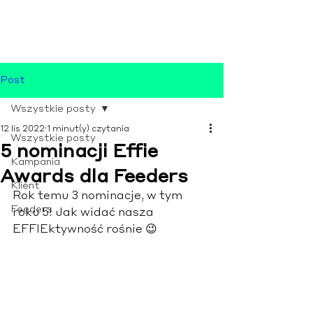
Post
Wszystkie posty
12 lis 2022
1 minut(y) czytania
Wszystkie posty
5 nominacji Effie
Kampania
Awards dla Feeders
Klient
Rok temu 3 nominacje, w tym 
Feeders
roku 5! Jak widać nasza 
EFFIEktywność rośnie 😉